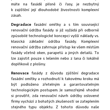
máte na fasádě plísně či řasy, je nezbytný
k zajištění její dlouhodobé živostnosti komplexní
zásah.
Degradace
fasádní omítky a s tím související
renovační údržba fasády si již vyžádá při odborně
způsobilé technologické koncepci vyšší náklady vs.
klasická základní údržba fasády. Komplexní
renovační údržba zahrnuje přístup ke všem místům
fasády včetně oken, parapetů a jiných detailů. To
lze zajistit pouze s lešením nebo z lana či lokálně
doplňkově z plošiny.
Renovace
fasády z důvodu zjištění degradace
fasádní omítky a rozhodnutí k takovému kroku má
být podloženo zřetelným a garantovatelným
technologickým postupem. Je samozřejmě vhodné
si prověřit, zda renovační návrh údržby oslovené
firmy vychází z bohatých zkušeností se zateplením
stejného typu objektu. Z tohoto důvodu naše