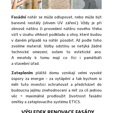
Fasádní
nátěr se může odlupovat, nebo může být
barevně nestálý (vlivem UV záření). Vždy je při
obnově nátěru či provedení nátěru nového třeba
vzít v úvahu vlhkost podkladu a vlivy, které budou
v daném případě na nátěr působit. Až podle toho
zvolíme materiál. Volby odstínu se netýká žádné
technické omezení, ovšem to estetické ano.
A mnohdy k tomu mají co říci i památkáři
a stavební úřad.
Zateplením
pláště domu vznikají velmi vysoké
úspory za energie – za vytápění a tak bychom si
měli tuto investici ochraňovat a předcházet do
budoucna jejímu znehodnocení a mít za cíl jednou
věc = maximálně prodloužit životnost fasádní
omítky a zateplovacího systému ETICS.