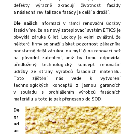
defekty výrazně zkracují životnost fasády
a následná revitalizace fasády je delší a dražší.
Dle našich
informací v rámci renovační údržby
fasád víme, že na nový zateplovací systém ETICS je
obvyklá záruka 6 let. Leckdy je velmi zvláštní, že
některé firmy se snaží získat pozornost zákazníka
podstatně delší zárukou na mytí či na renovaci než
na původní zateplení, aniž by tomu odpovídal
předložený technologický koncept renovační
údržby ze strany výrobců fasádních materiálu.
Toto zjištění nás vede k vytvoření
technologických konceptů z jasnou garancích
v souladu s prohlášením výrobců fasádních
materiálu a toto je pak přeneseno do SOD.
De
gr
ad
ac