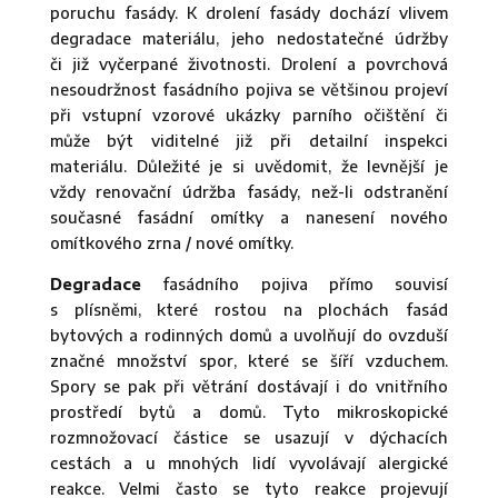
poruchu fasády. K drolení fasády dochází vlivem
degradace materiálu, jeho nedostatečné údržby
či již vyčerpané životnosti. Drolení a povrchová
nesoudržnost fasádního pojiva se většinou projeví
při vstupní vzorové ukázky parního očištění či
může být viditelné již při detailní inspekci
materiálu. Důležité je si uvědomit, že levnější je
vždy renovační údržba fasády, než-li odstranění
současné fasádní omítky a nanesení nového
omítkového zrna / nové omítky.
Degradace
fasádního pojiva přímo souvisí
s plísněmi, které rostou na plochách fasád
bytových a rodinných domů a uvolňují do ovzduší
značné množství spor, které se šíří vzduchem.
Spory se pak při větrání dostávají i do vnitřního
prostředí bytů a domů. Tyto mikroskopické
rozmnožovací částice se usazují v dýchacích
cestách a u mnohých lidí vyvolávají alergické
reakce. Velmi často se tyto reakce projevují