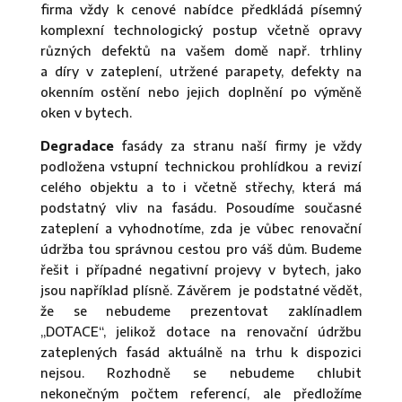
firma vždy k cenové nabídce předkládá písemný
komplexní technologický postup včetně opravy
různých defektů na vašem domě např. trhliny
a díry v zateplení, utržené parapety, defekty na
okenním ostění nebo jejich doplnění po výměně
oken v bytech.
Degradace
fasády za stranu naší firmy je vždy
podložena vstupní technickou prohlídkou a revizí
celého objektu a to i včetně střechy, která má
podstatný vliv na fasádu. Posoudíme současné
zateplení a vyhodnotíme, zda je vůbec renovační
údržba tou správnou cestou pro váš dům. Budeme
řešit i případné negativní projevy v bytech, jako
jsou například plísně. Závěrem je podstatné vědět,
že se nebudeme prezentovat zaklínadlem
„DOTACE“, jelikož dotace na renovační údržbu
zateplených fasád aktuálně na trhu k dispozici
nejsou. Rozhodně se nebudeme chlubit
nekonečným počtem referencí, ale předložíme