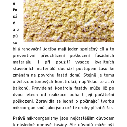
e
fa
sá
d
a z
pů
so
bilá renovační údržba mají jeden společný cíl a to
preventivní předcházení poškození fasádních
materiálu. I při použití vysoce kvalitních
stavebních materiálů dochází postupem času ke
změnám na povrchu fasád domů. Stejně je tomu
u železobetonových konstrukcí, například teras či
balkonů. Pravidelná kontrola fasády může již po
dvou letech od realizace odhalit její počáteční
poškození. Zpravidla se jedná o počínající tvorbu
mikroorganismů, jako jsou určité druhy plísní či řas.
Právě
mikroorganismy jsou nejčastějším důvodem
k následné obnově fasády. Ale důvodů může být