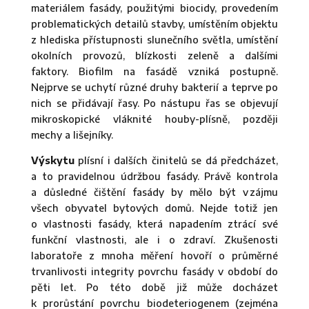
materiálem fasády, použitými biocidy, provedením
problematických detailů stavby, umístěním objektu
z hlediska přístupnosti slunečního světla, umístění
okolních provozů, blízkosti zeleně a dalšími
faktory. Biofilm na fasádě vzniká postupně.
Nejprve se uchytí různé druhy bakterií a teprve po
nich se přidávají řasy. Po nástupu řas se objevují
mikroskopické vláknité houby-plísně, později
mechy a lišejníky.
Výskytu
plísní i dalších činitelů se dá předcházet,
a to pravidelnou údržbou fasády. Právě kontrola
a důsledné čištění fasády by mělo být v zájmu
všech obyvatel bytových domů. Nejde totiž jen
o vlastnosti fasády, která napadením ztrácí své
funkční vlastnosti, ale i o zdraví. Zkušenosti
laboratoře z mnoha měření hovoří o průměrné
trvanlivosti integrity povrchu fasády v období do
pěti let. Po této době již může docházet
k prorůstání povrchu biodeteriogenem (zejména