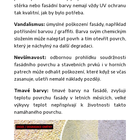
stěrka nebo fasádní barvy nemají vždy UV ochranu
tak kvalitní, jak by bylo potřeba.
Vandalismus:
úmyslné poškození fasády, například
potřísnění barvou / graffiti. Barva svým chemickým
složením může naleptat povrh a tím otevřít povrch,
který je náchylný na další degradaci.
Nevšímavost:
odbornou prohlídku soudržnosti
fasádního povrchu a stavebních prvků i v horních
patrech může odhalit poškození, které když se včas
zasanuje, ušetři nemalé náklady později.
Tmavé barvy:
tmavé barvy na fasádě, zvyšuji
teplotu povrchu fasády v letních měsících, velké
výkyvy teplot nepřispívají k životnosti takto
namáhaného povrchu.