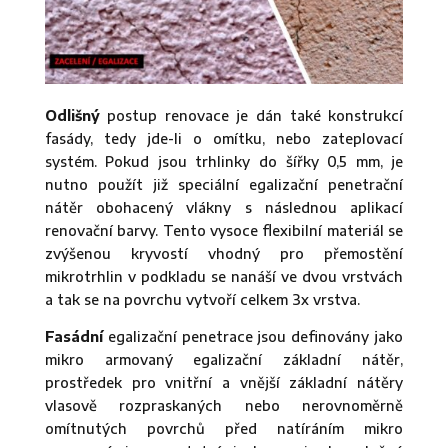
Odlišný
postup renovace je dán také konstrukcí
fasády, tedy jde-li o omítku, nebo zateplovací
systém. Pokud jsou trhlinky do šířky 0,5 mm, je
nutno použít již speciální egalizační penetrační
nátěr obohacený vlákny s následnou aplikací
renovační barvy. Tento vysoce flexibilní materiál se
zvýšenou kryvostí vhodný pro přemostění
mikrotrhlin v podkladu se nanáší ve dvou vrstvách
a tak se na povrchu vytvoří celkem 3x vrstva.
Fasádní
egalizační penetrace jsou definovány jako
mikro armovaný egalizační základní nátěr,
prostředek pro vnitřní a vnější základní nátěry
vlasově rozpraskaných nebo nerovnoměrně
omítnutých povrchů před natíráním mikro