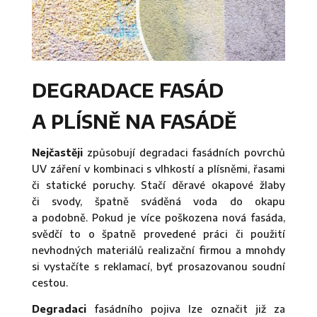
DEGRADACE FASÁD
A PLÍSNĚ NA FASÁDĚ
Nejčastěji
způsobují degradaci fasádních povrchů
UV záření v kombinaci s vlhkostí a plísněmi, řasami
či statické poruchy. Stačí děravé okapové žlaby
či svody, špatně sváděná voda do okapu
a podobně. Pokud je více poškozena nová fasáda,
svědčí to o špatně provedené práci či použití
nevhodných materiálů realizační firmou a mnohdy
si vystačíte s reklamací, byť prosazovanou soudní
cestou.
Degradaci
fasádního pojiva lze označit již za