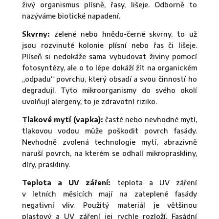
živý organismus plísně, řasy, lišeje. Odborně to
nazýváme biotické napadení.
Skvrny:
zelené nebo hnědo-černé skvrny, to už
jsou rozvinuté kolonie plísní nebo řas či lišeje.
Plíseň si nedokáže sama vybudovat živiny pomocí
fotosyntézy, ale o to lépe dokáží žít na organickém
„odpadu“ povrchu, který obsadí a svou činností ho
degradují. Tyto mikroorganismy do svého okolí
uvolňují alergeny, to je zdravotní riziko.
Tlakové mytí (vapka):
časté nebo nevhodné mytí,
tlakovou vodou může poškodit povrch fasády.
Nevhodně zvolená technologie mytí, abrazivně
naruší povrch, na kterém se odhalí mikropraskliny,
díry, praskliny.
Teplota a UV záření:
teplota a UV záření
v letních měsících mají na zateplené fasády
negativní vliv. Použitý materiál je většinou
plastový a UV záření jej rychle rozloží. Fasádní