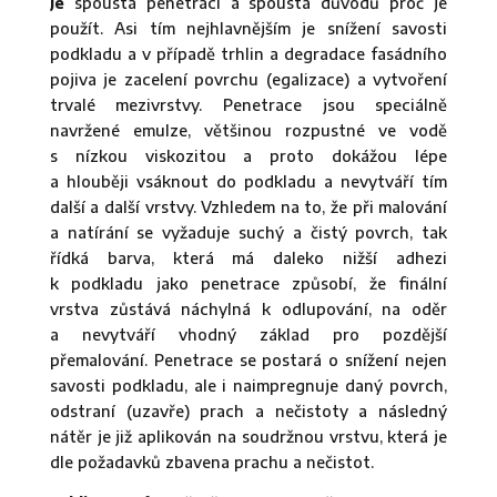
Je
spousta penetrací a spousta důvodů proč je
použít. Asi tím nejhlavnějším je snížení savosti
podkladu a v případě trhlin a degradace fasádního
pojiva je zacelení povrchu (egalizace) a vytvoření
trvalé mezivrstvy. Penetrace jsou speciálně
navržené emulze, většinou rozpustné ve vodě
s nízkou viskozitou a proto dokážou lépe
a hlouběji vsáknout do podkladu a nevytváří tím
další a další vrstvy. Vzhledem na to, že při malování
a natírání se vyžaduje suchý a čistý povrch, tak
řídká barva, která má daleko nižší adhezi
k podkladu jako penetrace způsobí, že finální
vrstva zůstává náchylná k odlupování, na oděr
a nevytváří vhodný základ pro pozdější
přemalování. Penetrace se postará o snížení nejen
savosti podkladu, ale i naimpregnuje daný povrch,
odstraní (uzavře) prach a nečistoty a následný
nátěr je již aplikován na soudržnou vrstvu, která je
dle požadavků zbavena prachu a nečistot.