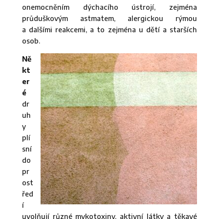
onemocněním dýchacího ústrojí, zejména
průduškovým astmatem, alergickou rýmou
a dalšími reakcemi, a to zejména u dětí a starších
osob.
Ně
kt
er
é
dr
uh
y
plí
sní
do
pr
ost
řed
í
uvolňují různé mykotoxiny, aktivní látky a těkavé