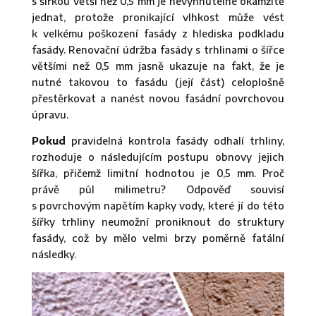
s šířkou větší než 0,5 mm je nevyhnutelné okamžitě
jednat, protože pronikající vlhkost může vést
k velkému poškození fasády z hlediska podkladu
fasády. Renovační údržba fasády s trhlinami o šířce
většími než 0,5 mm jasně ukazuje na fakt, že je
nutné takovou to fasádu (její část) celoplošně
přestěrkovat a nanést novou fasádní povrchovou
úpravu.
Pokud
pravidelná kontrola fasády odhalí trhliny,
rozhoduje o následujícím postupu obnovy jejich
šířka, přičemž limitní hodnotou je 0,5 mm. Proč
právě půl milimetru? Odpověď souvisí
s povrchovým napětím kapky vody, které jí do této
šířky trhliny neumožní proniknout do struktury
fasády, což by mělo velmi brzy poměrně fatální
následky.