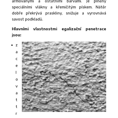
armovanými a ostatními barvami. Je plněný
speciálními vlákny a křemičitým pískem. Nátěr
dobře překrývá praskliny, snižuje a vyrovnává
savost podkladů.
Hlavními vlastnostmi egalizační penetrace
jsou:
z
a
c
e
l
o
v
a
t
t
r