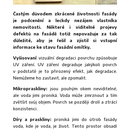
Častým důvodem zkrácené životnosti fasády
je podcenění a leckdy nezájem vlastníka
nemovitosti. Některé i viditelné projevy
defektů na fasádě totiž nepovažuje za tak
důležité, aby je řešil a zjistil si vstupní
informace ke stavu fasádní omítky.
Vyšisovaní
: vizuální degradaci povrchu způsobuje
UV záření. UV záření degraduje jakýkoli povrch
v podstatě je to přirozený efekt, jak degradace.
Nemůžeme ho zastavit, ale zpomalit.
Mikropraskliny:
jsou pouhým okem neviditelné,
ale voda jimi proniká. Voda může zmrznout a tím
zvětšit svůj objem. Povrch se později drolí a ztrácí
konzistenci.
Díry a praskliny:
proniká jimi do útrob fasády
voda, kde je voda, je život. Tento prostor obsadí