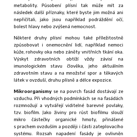
metabolity. Působení plísní tak může mít za
následek další příznaky, které byste jim možná ani
nepřičítali, jako jsou například podráždění očí,
bolest hlavy nebo zvýšená nemocnost.
Některé druhy plísní mohou také příležitostně
způsobovat i onemocnění lidí, například nemoci
kůže, rohovky oka nebo záněty vnitřních tkání oka.
Výskyt zdravotních obtíží vždy závisí na
imunologickém stavu člověka, jeho aktuálním
zdravotním stavu a na množství spor a těkavých
látek v ovzduší, druhu plísně a délce expozice.
Mikroorganismy
se na povrch fasád dostávají ze
vzduchu. Při vhodných podmínkách se na fasádách
rozmnožují a vytvářejí viditelné barevné povlaky,
tzv. biofilm. Jako živiny pro růst biofilmu slouží
mikro částečky organické hmoty, přinášené
s prachem ovzduším a později i části zateplovacího
systému. Rozsah napadení fasády je ovlivněn