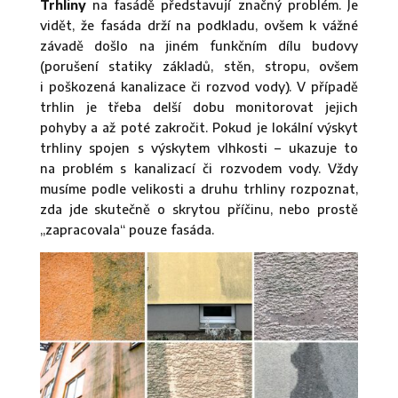
Trhliny
na fasádě představují značný problém. Je
vidět, že fasáda drží na podkladu, ovšem k vážné
závadě došlo na jiném funkčním dílu budovy
(porušení statiky základů, stěn, stropu, ovšem
i poškozená kanalizace či rozvod vody). V případě
trhlin je třeba delší dobu monitorovat jejich
pohyby a až poté zakročit. Pokud je lokální výskyt
trhliny spojen s výskytem vlhkosti – ukazuje to
na problém s kanalizací či rozvodem vody. Vždy
musíme podle velikosti a druhu trhliny rozpoznat,
zda jde skutečně o skrytou příčinu, nebo prostě
„zapracovala“ pouze fasáda.