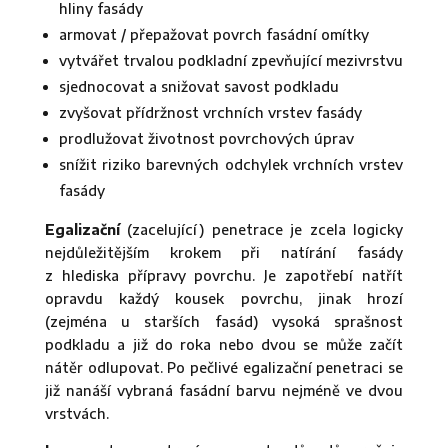
hliny fasády
armovat / přepažovat povrch fasádní omítky
vytvářet trvalou podkladní zpevňující mezivrstvu
sjednocovat a snižovat savost podkladu
zvyšovat přídržnost vrchních vrstev fasády
prodlužovat životnost povrchových úprav
snížit riziko barevných odchylek vrchních vrstev
fasády
Egalizační
(zacelující) penetrace je zcela logicky
nejdůležitějším krokem při natírání fasády
z hlediska přípravy povrchu. Je zapotřebí natřít
opravdu každý kousek povrchu, jinak hrozí
(zejména u starších fasád) vysoká sprašnost
podkladu a již do roka nebo dvou se může začít
nátěr odlupovat. Po pečlivé egalizační penetraci se
již nanáší vybraná fasádní barvu nejméně ve dvou
vrstvách.