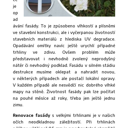
je
op
ad
ávání fasády. To je způsobeno vlhkostí a plísněmi
ve stavební konstrukci, ale i vyčerpanou životností
stavebních materiálů z hlediska UV degradace.
Opadávání omítky navíc ještě urychlí případné
trhliny ve zdivu. Ovšem problém může
představovat i nevhodně zvolený neprodyšný
nátěr či nevhodný podklad. Fasádu v silném stádiu
destrukce musíme oklepat a nahradit novou,
v některých případech ale postačí lokální opravy.
V každém případě ale nesvědčí nic dobrého vlhké
mapy na stěně. Životnost fasády pak lze počítat
na pouhé měsíce až roky, třeba jen ještě jednu
zimu.
Renovace fasády
s velkými trhlinami je v našich
očích neodkladnou záležitostí. Při trhlinách