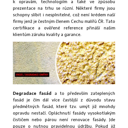
k opravám, technologiím a také ve způsobu
prezentace na trhu se různí. Některé firmy jsou
schopny slíbit i nesplnitelné, což není krédem naší
firmy jenž je čestným členem Cechu malířů ČR. Tato
certifikace a ověřené reference přináší našim
klientům záruku kvality a garance.
Degradace fasád
a to především zateplených
fasád je čím dál více častější z důvodu stavu
předmětných fasád, které tzv. umýt již mnohdy
opravdu nestačí. Opláchnutí fasády vysokotlakým
čističem nebo párou není renovace fasády. Jde
pouze o nutnou pravidelnou údržbu. Pokud již