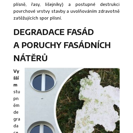
plísně, řasy, lišejníky) a postupné destrukci
povrchové vrstvy stavby a uvolňováním zdravotně
zatěžujících spor plísní.
DEGRADACE FASÁD
A PORUCHY FASÁDNÍCH
NÁTĚRŮ
Vy
šší
m
stu
pn
ěm
de
gra
da
ce