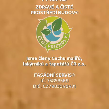
ZDRAVÉ A ČISTÉ
PROSTŘEDÍ BUDOV®
Jsme členy Cechu malířů,
lakýrníků a tapetářů ČR z.s.
FASÁDNÍ SERVIS®
IČ: 75858568
DIČ: CZ7903040431